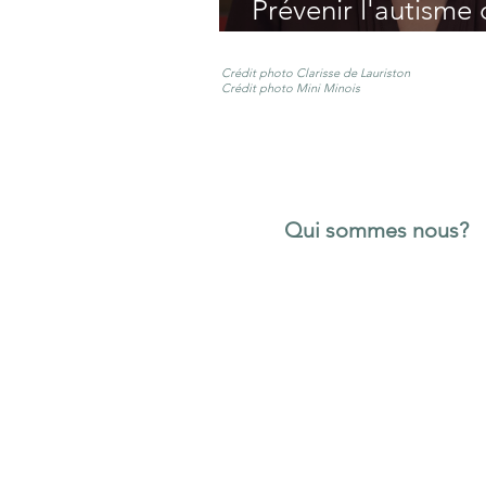
Prévenir l'autisme
bébé à risque
Crédit photo Clarisse de Lauriston
Crédit photo Mini Minois
Qui sommes nous?